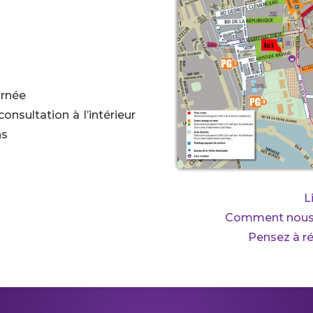
urnée
onsultation à l’intérieur
ns
L
Comment nous r
Pensez à r